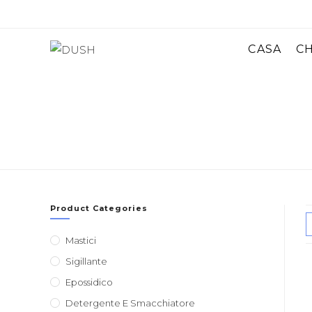
Salta
al
contenuto
CASA
CH
Product Categories
Mastici
Sigillante
Epossidico
Detergente E Smacchiatore