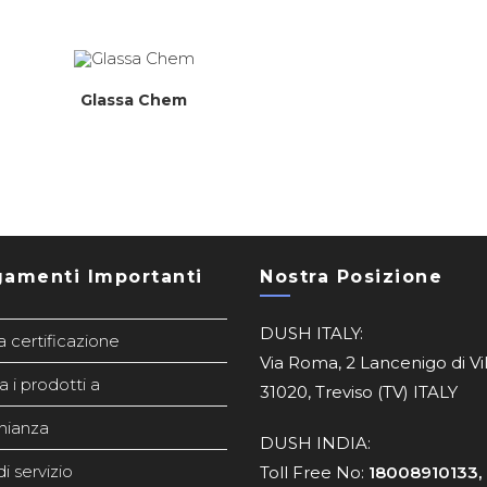
Glassa Chem
gamenti Importanti
Nostra Posizione
DUSH ITALY:
a certificazione
Via Roma, 2 Lancenigo di Vi
a i prodotti a
31020, Treviso (TV) ITALY
nianza
DUSH INDIA:
i servizio
Toll Free No:
18008910133,